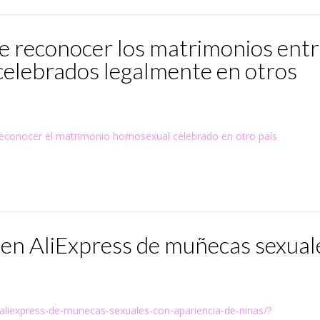
de reconocer los matrimonios ent
celebrados legalmente en otros
a reconocer el matrimonio homosexual celebrado en otro país
en AliExpress de muñecas sexual
n-aliexpress-de-munecas-sexuales-con-apariencia-de-ninas/?