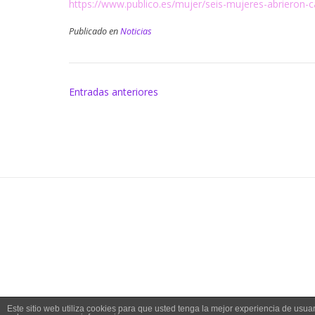
https://www.publico.es/mujer/seis-mujeres-abrieron-
Publicado en
Noticias
Navegación
Entradas anteriores
de
entradas
Este sitio web utiliza cookies para que usted tenga la mejor experiencia de us