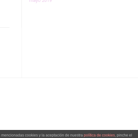
mayo 2019
as mencionadas cookies y la aceptación de nuestra
política de cookies
, pinche el