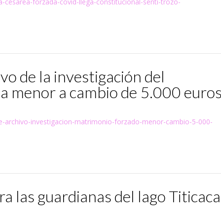
-cesarea-forzada-covid-llega-constitucional-senti-trozo-
ivo de la investigación del
a menor a cambio de 5.000 euro
urre-archivo-investigacion-matrimonio-forzado-menor-cambio-5-000-
a las guardianas del lago Titicaca