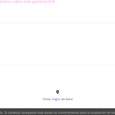
caminos-saber-eran-pioneras.html
Tema:
Vogue
de Kaira
uario. Si continúa navegando está dando su consentimiento para la aceptación de l