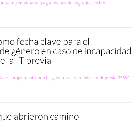
oria-ambiental-para-las-guardianas-del-lago-titicaca.html
omo fecha clave para el
e género en caso de incapacidad
 la IT previa
a-clave-complemento-brecha-genero-caso-ip-extincion-it-previa-35590
que abrieron camino