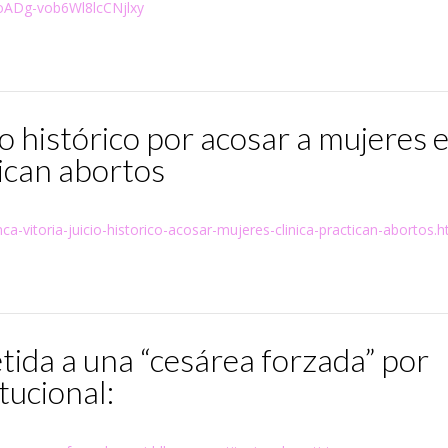
ADg-vob6Wl8lcCNjlxy
io histórico por acosar a mujeres 
tican abortos
a-vitoria-juicio-historico-acosar-mujeres-clinica-practican-abortos.h
tida a una “cesárea forzada” por
tucional: