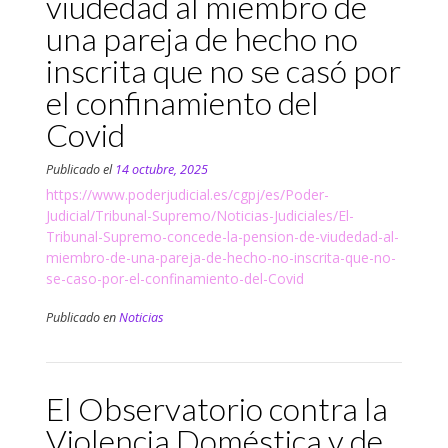
viudedad al miembro de
una pareja de hecho no
inscrita que no se casó por
el confinamiento del
Covid
Publicado el
14 octubre, 2025
https://www.poderjudicial.es/cgpj/es/Poder-
Judicial/Tribunal-Supremo/Noticias-Judiciales/El-
Tribunal-Supremo-concede-la-pension-de-viudedad-al-
miembro-de-una-pareja-de-hecho-no-inscrita-que-no-
se-caso-por-el-confinamiento-del-Covid
Publicado en
Noticias
El Observatorio contra la
Violencia Doméstica y de