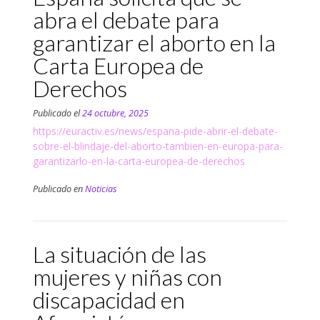
abra el debate para
garantizar el aborto en la
Carta Europea de
Derechos
Publicado el
24 octubre, 2025
https://euractiv.es/news/espana-pide-abrir-el-debate-
sobre-el-blindaje-del-aborto-tambien-en-europa-para-
garantizarlo-en-la-carta-europea-de-derechos
Publicado en
Noticias
La situación de las
mujeres y niñas con
discapacidad en