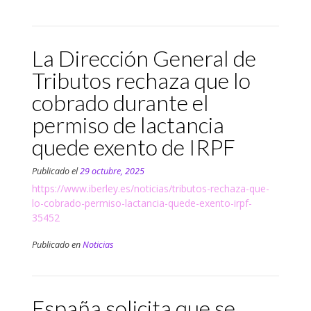
La Dirección General de
Tributos rechaza que lo
cobrado durante el
permiso de lactancia
quede exento de IRPF
Publicado el
29 octubre, 2025
https://www.iberley.es/noticias/tributos-rechaza-que-
lo-cobrado-permiso-lactancia-quede-exento-irpf-
35452
Publicado en
Noticias
España solicita que se