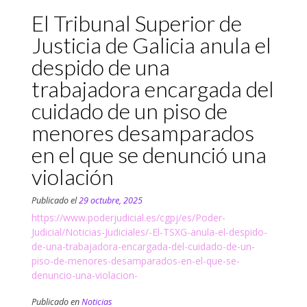
El Tribunal Superior de
Justicia de Galicia anula el
despido de una
trabajadora encargada del
cuidado de un piso de
menores desamparados
en el que se denunció una
violación
Publicado el
29 octubre, 2025
https://www.poderjudicial.es/cgpj/es/Poder-
Judicial/Noticias-Judiciales/-El-TSXG-anula-el-despido-
de-una-trabajadora-encargada-del-cuidado-de-un-
piso-de-menores-desamparados-en-el-que-se-
denuncio-una-violacion-
Publicado en
Noticias