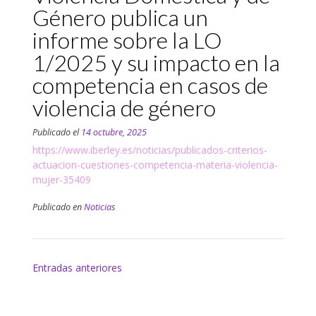
Género publica un
informe sobre la LO
1/2025 y su impacto en la
competencia en casos de
violencia de género
Publicado el
14 octubre, 2025
https://www.iberley.es/noticias/publicados-criterios-
actuacion-cuestiones-competencia-materia-violencia-
mujer-35409
Publicado en
Noticias
Navegación
Entradas anteriores
de
entradas