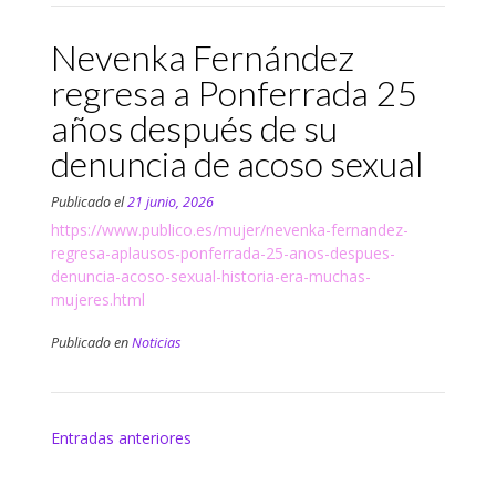
Nevenka Fernández
regresa a Ponferrada 25
años después de su
denuncia de acoso sexual
Publicado el
21 junio, 2026
https://www.publico.es/mujer/nevenka-fernandez-
regresa-aplausos-ponferrada-25-anos-despues-
denuncia-acoso-sexual-historia-era-muchas-
mujeres.html
Publicado en
Noticias
Navegación
Entradas anteriores
de