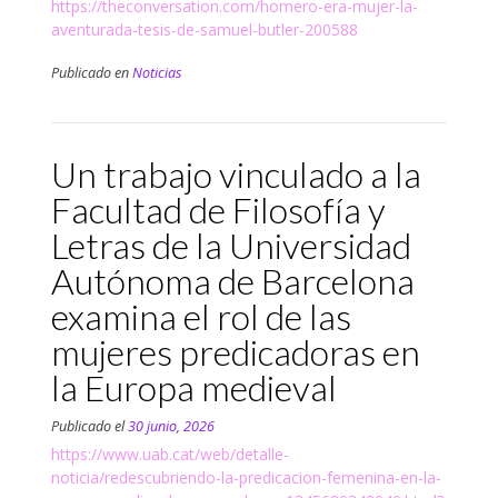
https://theconversation.com/homero-era-mujer-la-
aventurada-tesis-de-samuel-butler-200588
Publicado en
Noticias
Un trabajo vinculado a la
Facultad de Filosofía y
Letras de la Universidad
Autónoma de Barcelona
examina el rol de las
mujeres predicadoras en
la Europa medieval
Publicado el
30 junio, 2026
https://www.uab.cat/web/detalle-
noticia/redescubriendo-la-predicacion-femenina-en-la-