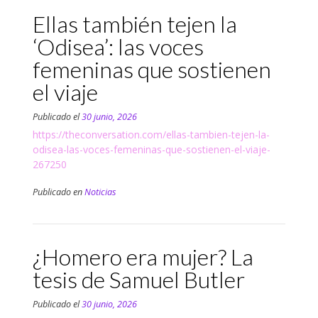
Ellas también tejen la
‘Odisea’: las voces
femeninas que sostienen
el viaje
Publicado el
30 junio, 2026
https://theconversation.com/ellas-tambien-tejen-la-
odisea-las-voces-femeninas-que-sostienen-el-viaje-
267250
Publicado en
Noticias
¿Homero era mujer? La
tesis de Samuel Butler
Publicado el
30 junio, 2026