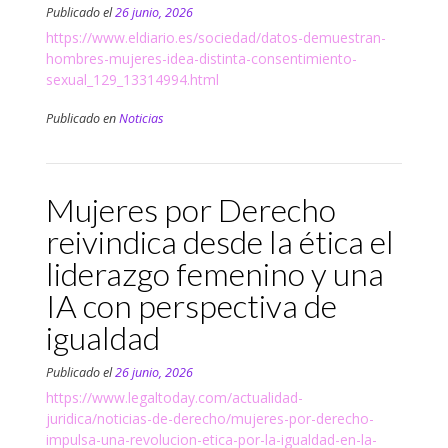
Publicado el
26 junio, 2026
https://www.eldiario.es/sociedad/datos-demuestran-
hombres-mujeres-idea-distinta-consentimiento-
sexual_129_13314994.html
Publicado en
Noticias
Mujeres por Derecho
reivindica desde la ética el
liderazgo femenino y una
IA con perspectiva de
igualdad
Publicado el
26 junio, 2026
https://www.legaltoday.com/actualidad-
juridica/noticias-de-derecho/mujeres-por-derecho-
impulsa-una-revolucion-etica-por-la-igualdad-en-la-