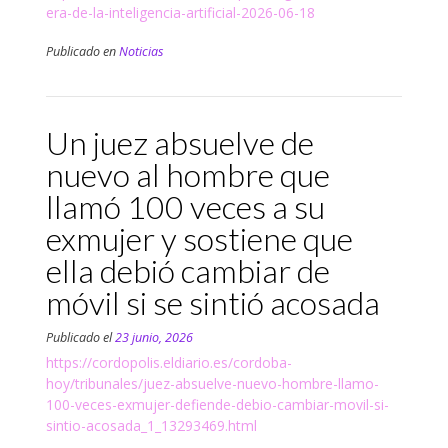
era-de-la-inteligencia-artificial-2026-06-18
Publicado en
Noticias
Un juez absuelve de
nuevo al hombre que
llamó 100 veces a su
exmujer y sostiene que
ella debió cambiar de
móvil si se sintió acosada
Publicado el
23 junio, 2026
https://cordopolis.eldiario.es/cordoba-
hoy/tribunales/juez-absuelve-nuevo-hombre-llamo-
100-veces-exmujer-defiende-debio-cambiar-movil-si-
sintio-acosada_1_13293469.html