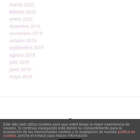
marzo 2020
febrero 2020
enero 2020
diciembre 2019
noviembre 2019
octubre 2019
septiembre 2019
agosto 2019
julio 2019
junio 2019
mayo 2019
Este sitio web utiliza cookies para que usted tenga la mejor experiencia de
usuario. Si continúa navegando está dando su consentimiento para la
Tema:
Vogue
de Kaira
aceptación de las mencionadas cookies y la aceptación de nuestra
política de
cookies
, pinche el enlace para mayor información.