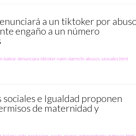
enunciará a un tiktoker por abus
ante engaño a un número
s
rn-balear-denunciara-tiktoker-naim-darrechi-abusos-sexuales.html
 sociales e Igualdad proponen
permisos de maternidad y
ar-belarra-pide-prestacion-ayuda-crianza-independiente-ingresos.html