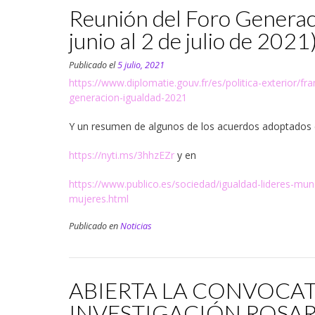
Reunión del Foro Generaci
junio al 2 de julio de 2021
Publicado el
5 julio, 2021
https://www.diplomatie.gouv.fr/es/politica-exterior/fr
generacion-igualdad-2021
Y un resumen de algunos de los acuerdos adoptados 
https://nyti.ms/3hhzEZr
y en
https://www.publico.es/sociedad/igualdad-lideres-mu
mujeres.html
Publicado en
Noticias
ABIERTA LA CONVOCATO
INVESTIGACIÓN ROSAR