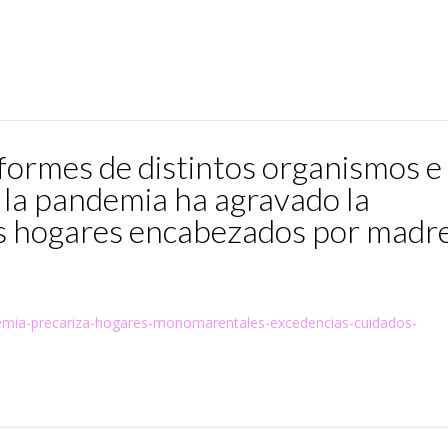
formes de distintos organismos e
s la pandemia ha agravado la
os hogares encabezados por madr
demia-precariza-hogares-monomarentales-excedencias-cuidados-