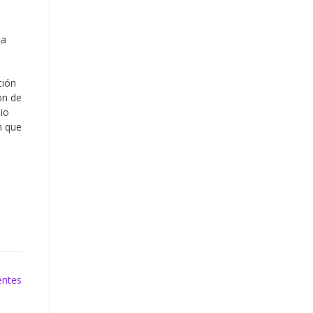
la
ción
ón de
mio
n que
entes