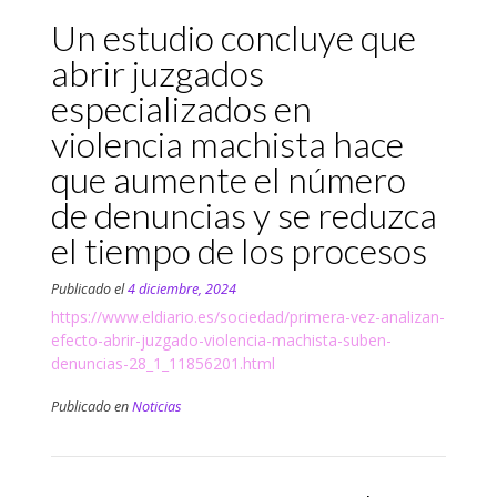
Un estudio concluye que
abrir juzgados
especializados en
violencia machista hace
que aumente el número
de denuncias y se reduzca
el tiempo de los procesos
Publicado el
4 diciembre, 2024
https://www.eldiario.es/sociedad/primera-vez-analizan-
efecto-abrir-juzgado-violencia-machista-suben-
denuncias-28_1_11856201.html
Publicado en
Noticias