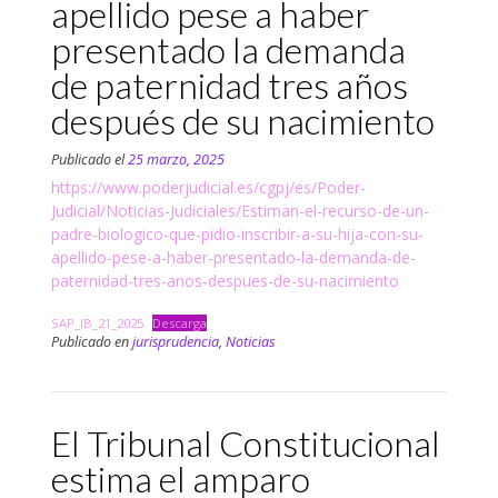
apellido pese a haber
presentado la demanda
de paternidad tres años
después de su nacimiento
Publicado el
25 marzo, 2025
https://www.poderjudicial.es/cgpj/es/Poder-
Judicial/Noticias-Judiciales/Estiman-el-recurso-de-un-
padre-biologico-que-pidio-inscribir-a-su-hija-con-su-
apellido-pese-a-haber-presentado-la-demanda-de-
paternidad-tres-anos-despues-de-su-nacimiento
SAP_IB_21_2025
Descarga
Publicado en
jurisprudencia
,
Noticias
El Tribunal Constitucional
estima el amparo