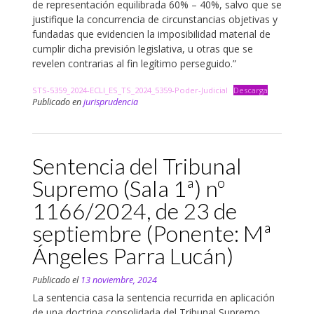
de representación equilibrada 60% – 40%, salvo que se
justifique la concurrencia de circunstancias objetivas y
fundadas que evidencien la imposibilidad material de
cumplir dicha previsión legislativa, u otras que se
revelen contrarias al fin legítimo perseguido.”
STS-5359_2024-ECLI_ES_TS_2024_5359-Poder-Judicial
Descarga
Publicado en
jurisprudencia
Sentencia del Tribunal
Supremo (Sala 1ª) nº
1166/2024, de 23 de
septiembre (Ponente: Mª
Ángeles Parra Lucán)
Publicado el
13 noviembre, 2024
La sentencia casa la sentencia recurrida en aplicación
de una doctrina consolidada del Tribunal Supremo,